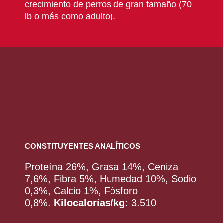
crecimiento de perros de gran tamaño (70
lb o más como adulto).
CONSTITUYENTES ANALÍTICOS
Proteína 26%, Grasa 14%, Ceniza
7,6%, Fibra 5%, Humedad 10%, Sodio
0,3%, Calcio 1%, Fósforo
0,8%.
Kilocalorías/kg:
3.510