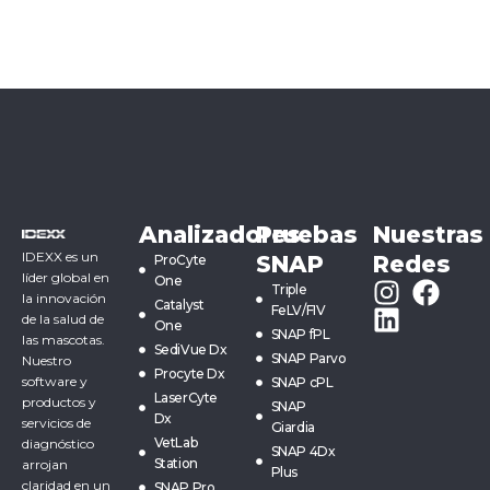
Analizadores
Pruebas
Nuestras
IDEXX es un
SNAP
Redes
ProCyte
líder global en
One
Triple
la innovación
Catalyst
FeLV/FIV
de la salud de
One
SNAP fPL
las mascotas.
SediVue Dx
SNAP Parvo
Nuestro
Procyte Dx
software y
SNAP cPL
LaserCyte
productos y
SNAP
Dx
servicios de
Giardia
VetLab
diagnóstico
SNAP 4Dx
Station
arrojan
Plus
claridad en un
SNAP Pro